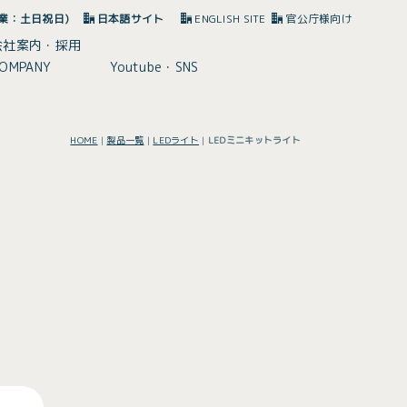
(休業：土日祝日)
日本語サイト
ENGLISH SITE
官公庁様向け
会社案内・採用
OMPANY
Youtube・SNS
HOME
|
製品一覧
|
LEDライト
|
LEDミニキットライト