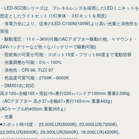
・LED-SCOBシリーズは、フレネルレンズを採用したLEDミニキットを
想定としたライトセット (1灯単体・３灯キットを用意)
・省電力化により、従来のLED-C100N(100W)より高い光量と演色性を
実現
・駆動電圧：11Ｖ～36V(付属のACアダプター駆動の他、Ｖマウント・
24Vバッテリーなど色々なバッテリーで駆動可能)
・照射角の可変が可能：スポット15度～フラット60度まで電動切替
・光量調整が可能：0％～100%
・演色性：CRI 96, TLCI 97
・色温度可変可能：2700K～8000K
・DMX512に対応
高さ120×全幅165＋突起15×奥行220+バンドア100mm 重量2,090g
（ACアダプター 高さ37×全幅67×奥行165ｍｍ 重量442g）
(ACケーブル約400cm 重量265ｇ)
・光量
◾️スポット時15度： 25,500LUX(8000K), 23,000LUX(7200K),
22,000LUX(6500K), 20,000LUX(5600K), 18,000LUX(4200K),