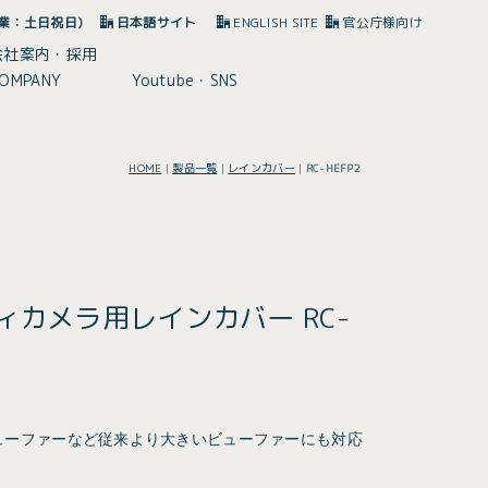
(休業：土日祝日)
日本語サイト
ENGLISH SITE
官公庁様向け
会社案内・採用
OMPANY
Youtube・SNS
HOME
|
製品一覧
|
レインカバー
|
RC-HEFP2
ディカメラ用レインカバー RC-
ラービューファーなど従来より大きいビューファーにも対応