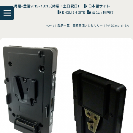
月曜-金曜9:15-18:15(休業：土日祝日)
日本語サイト
ENGLISH SITE
官公庁様向け
HOME
|
製品一覧
|
電源関係アクセサリー
|
PV-DCmulti-8A