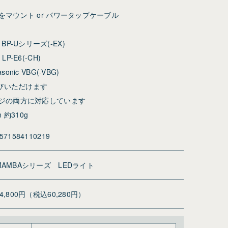
マウント or パワータップケーブル
Y BP-Uシリーズ(-EX)
 LP-E6(-CH)
asonic VBG(-VBG)
選びいただけます
ジの両方に対応しています
 約310g
571584110219
MAMBAシリーズ LEDライト
54,800円（税込60,280円）