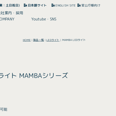
(休業：土日祝日)
日本語サイト
ENGLISH SITE
官公庁様向け
会社案内・採用
OMPANY
Youtube・SNS
HOME
|
製品一覧
|
LEDライト
|
MAMBA LEDライト
ライト MAMBAシリーズ
変可能