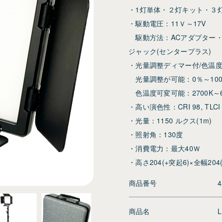
・1灯単体・２灯キット・３
・駆動電圧：11Ｖ～17V
駆動方法：ACアダプター・Vマウ
ジャック(センタープラス)
・光量調整ディマー付/色温
光量調整が可能：0％～10
色温度可変可能：2700K～6
・高い演色性：CRI 98, TLCI 
・光量：1150 ルクス(1m)
・照射角：130度
・消費電力：最大40Ｗ
・高さ204(+突起6)×全幅204
商品番号
4
商品名