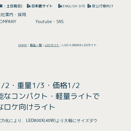
(休業：土日祝日)
日本語サイト
ENGLISH SITE
官公庁様向け
会社案内・採用
OMPANY
Youtube・SNS
HOME
|
製品一覧
|
LEDライト
|
LED-S280NB LEDライト
/2・重量1/3・価格1/2
可能なコンパクト・軽量ライトで
なロケ向けライト
電力化により、LED800X(40W)より大幅にサイズダウ