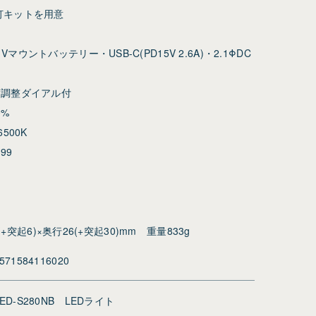
灯キットを用意
ントバッテリー・USB-C(PD15V 2.6A)・2.1ΦDC
度調整ダイアル付
0%
500K
99
(+突起6)×奥行26(+突起30)mm 重量833g
571584116020
LED-S280NB LEDライト