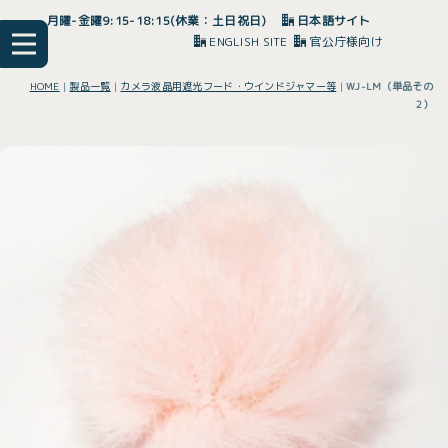
月曜-金曜9:15-18:15(休業：土日祝日)
日本語サイト
ENGLISH SITE
官公庁様向け
HOME
|
製品一覧
|
カメラ液晶用遮光フード・ウインドジャマー等
|
WJ-LM（単品その
2）