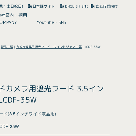
(休業：土日祝日)
日本語サイト
ENGLISH SITE
官公庁様向け
会社案内・採用
OMPANY
Youtube・SNS
|
製品一覧
|
カメラ液晶用遮光フード・ウインドジャマー等
|
LCDF-35W
ルドカメラ用遮光フード 3.5イン
CDF-35W
ド(3.5インチワイド液晶用)
CDF-35W