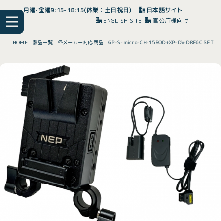
月曜-金曜9:15-18:15(休業：土日祝日)
日本語サイト
ENGLISH SITE
官公庁様向け
HOME
|
製品一覧
|
各メーカー対応商品
|
GP-S-micro-CH-15ROD+XP-DV-DRE6C SET