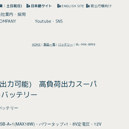
(休業：土日祝日)
日本語サイト
ENGLISH SITE
官公庁様向け
会社案内・採用
OMPANY
Youtube・SNS
HOME
|
製品一覧
|
バッテリー
|
BL-MIN-BP99
00W出力可能) 高負荷出力スーパ
トバッテリー
バッテリー
)・USB-A×1(MAX18W)・パワータップ×1・8V定電圧・12V