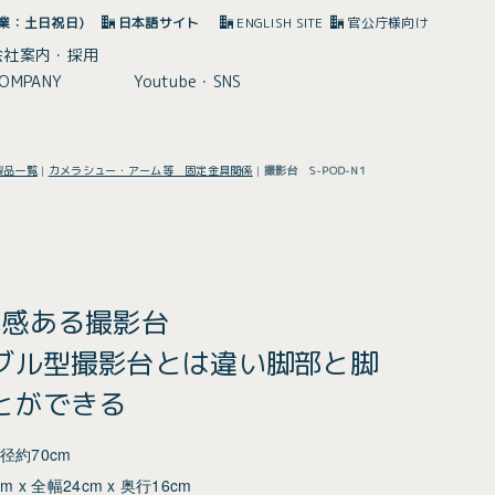
(休業：土日祝日)
日本語サイト
ENGLISH SITE
官公庁様向け
会社案内・採用
OMPANY
Youtube・SNS
製品一覧
|
カメラシュー・アーム等 固定金具関係
|
撮影台 S-POD-N1
厚感ある撮影台
ブル型撮影台とは違い脚部と脚
とができる
径約70cm
x 全幅24cm x 奥行16cm