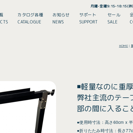
月曜-金曜9:15-18:15
覧
カタログ各種
お知らせ
サポート
セール
CTS
CATALOGUE
NEWS
SUPPORT
SALE
C
HOME
|
◾️軽量なのに重
弊社主流のテー
部の間に入るこ
●使用時寸法：高さ60cm x 半
●折りたたみ時寸法：長さ77cm 