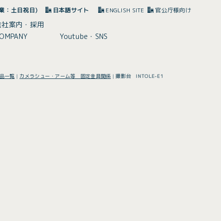
(休業：土日祝日)
日本語サイト
ENGLISH SITE
官公庁様向け
会社案内・採用
OMPANY
Youtube・SNS
品一覧
|
カメラシュー・アーム等 固定金具関係
|
撮影台 INTOLE-E1