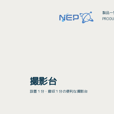
製品一
PRODU
撮影台
設置１分・撤収１分の便利な撮影台